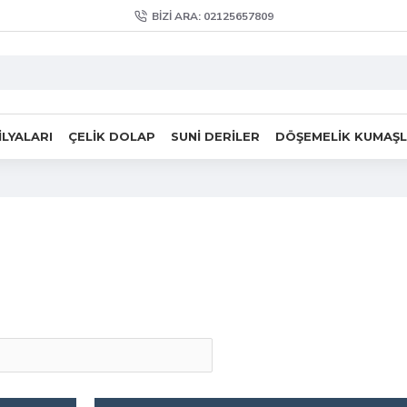
BIZI ARA: 02125657809
LYALARI
ÇELIK DOLAP
SUNI DERILER
DÖŞEMELIK KUMAŞ