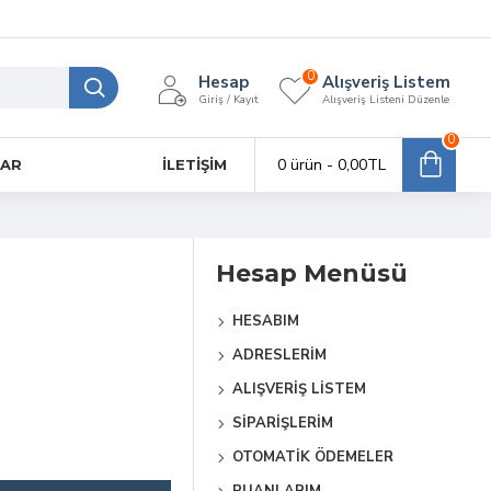
0
Hesap
Alışveriş Listem
Giriş / Kayıt
Alışveriş Listeni Düzenle
0
0 ürün - 0,00TL
LAR
İLETIŞIM
Hesap Menüsü
HESABIM
ADRESLERIM
ALIŞVERIŞ LISTEM
SIPARIŞLERIM
OTOMATIK ÖDEMELER