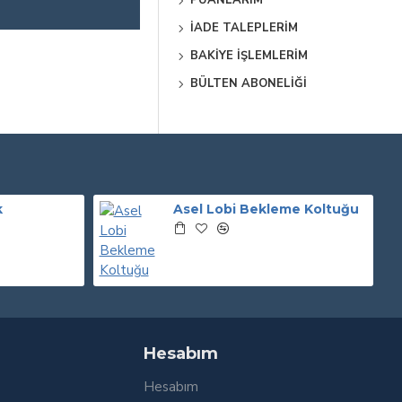
PUANLARIM
İADE TALEPLERIM
BAKIYE İŞLEMLERIM
BÜLTEN ABONELIĞI
k
Asel Lobi Bekleme Koltuğu
Hesabım
Hesabım