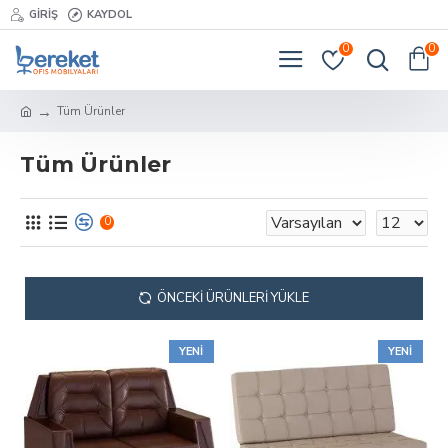
GIRIŞ
KAYDOL
0
0
Tüm Ürünler
Tüm Ürünler
0
ÖNCEKI ÜRÜNLERI YÜKLE
YENI
YENI