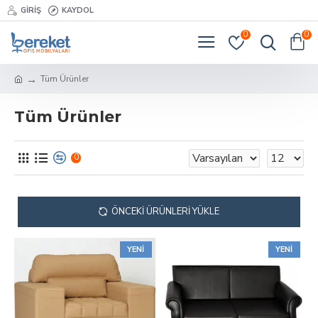
GIRIŞ
KAYDOL
0
0
Tüm Ürünler
Tüm Ürünler
0
ÖNCEKI ÜRÜNLERI YÜKLE
YENI
YENI