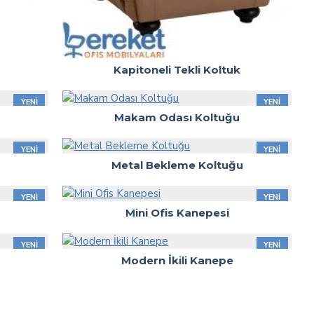
Kapitoneli Tekli Koltuk
YENI
YENI
Makam Odası Koltuğu
YENI
YENI
Metal Bekleme Koltuğu
YENI
YENI
Mini Ofis Kanepesi
YENI
YENI
Modern İkili Kanepe