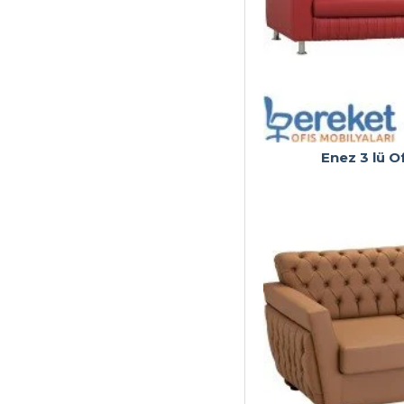
Enez 3 lü O