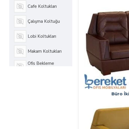
Cafe Koltukları
Çalışma Koltuğu
Lobi Koltukları
Makam Koltukları
Ofis Bekleme
Koltuğu
Ofis Kanepeleri
Büro İk
Ofis Toplantı
Koltukları