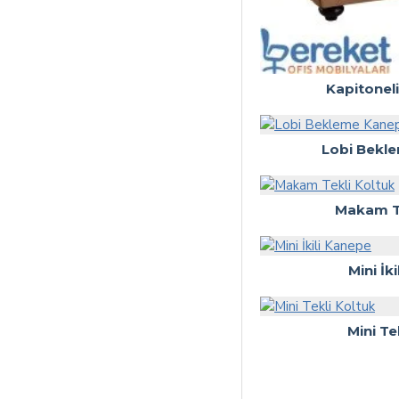
Kapitoneli
Lobi Bekl
Makam Te
Mini İk
Mini Te