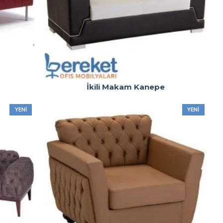
İkili Makam Kanepe
YENI
YENI