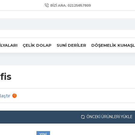
BIZI ARA: 02125657809
LYALARI
ÇELIK DOLAP
SUNI DERILER
DÖŞEMELIK KUMAŞ
fis
laştır
0
ÖNCEKI ÜRÜNLERI YÜKLE
YENI